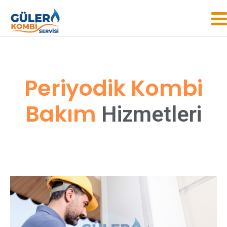
Periyodik Kombi
Bakım
H
i
z
m
e
t
l
e
r
i