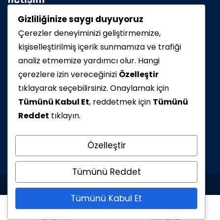
Gizliliğinize saygı duyuyoruz
Merkez Mah. Selvili Sok. No 11 Arnavutköy /
Çerezler deneyiminizi geliştirmemize,
İstanbul
kişiselleştirilmiş içerik sunmamıza ve trafiği
analiz etmemize yardımcı olur. Hangi
Telefon : 0 537 737 94 60
çerezlere izin vereceğinizi
Özelleştir
servis@gulerkombiservisi.com
tıklayarak seçebilirsiniz. Onaylamak için
Tümünü Kabul Et
, reddetmek için
Tümünü
Reddet
tıklayın.
Özelleştir
Tümünü Reddet
© Copyright 2025 Gulerkombiservisi.com.
Tümünü Kabul Et
Tüm hakları saklıdır - Sosyo Digital
Hemen Ara
Hızlı Destek