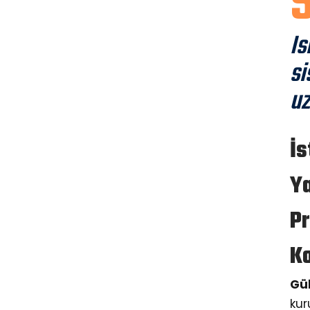
S
Is
si
u
İ
Y
P
K
Gül
ku