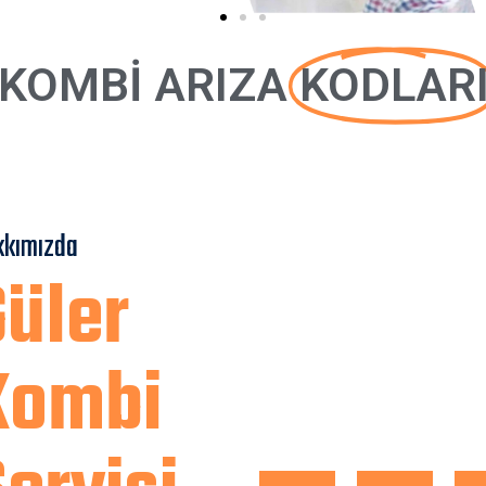
KOMBİ ARIZA
KODLAR
kkımızda
Güler
Kombi