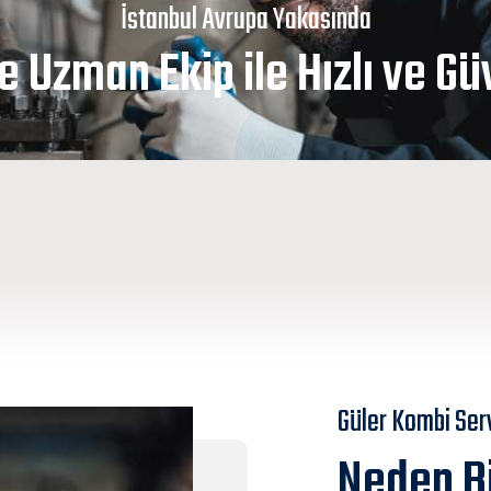
İstanbul Avrupa Yakasında
 Uzman Ekip ile Hızlı ve Gü
Güler Kombi Serv
Neden Bi