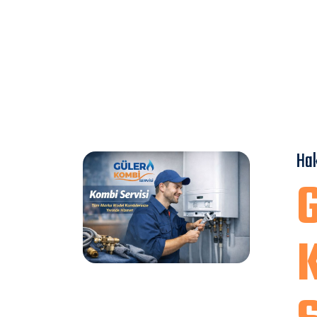
Click
Here
Ha