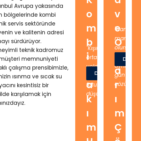
K
a
anbul Avrupa yakasında
o
v
 bölgelerinde kombi
nik servis sektöründe
m
e
"Hangi
enin ve kalitenin adresi
marka
b
O
ayı sürdürüyor.
olursa
"Kışın
eyimli teknik kadromuz
i
n
olsun,
ortasında
 müşteri memnuniyeti
Detayl
aynı
yolda
klı çalışma prensibimizle,
B
a
Detaylar
gün
kalmayın,
nizin ısınma ve sıcak su
a
r
çözüm."
faturaları
iyacını kesintisiz bir
düşürün."
ilde karşılamak için
k
ı
ınızdayız.
ı
m
m
Ç