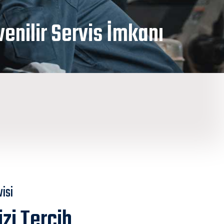
venilir Servis İmkanı
isi
zi Tercih