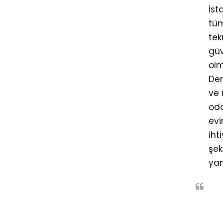
İst
tüm
tek
güv
olm
Den
ve
oda
evi
iht
şek
yan