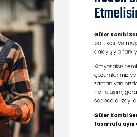
Etmelisi
Güler Kombi Ser
politikası ve mü
anlayışıyla fark y
Kimyasalsız temi
çözümlerimiz v
zaman yanınızda
hızlı ulaşım, gar
sadece arızayı de
Güler Kombi Serv
tasarrufu aynı