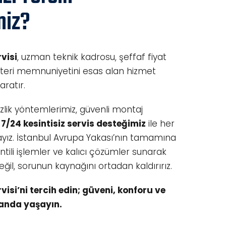
niz?
visi
, uzman teknik kadrosu, şeffaf fiyat
şteri memnuniyetini esas alan hizmet
aratır.
zlik yöntemlerimiz, güvenli montaj
e
7/24 kesintisiz servis desteğimiz
ile her
yız. İstanbul Avrupa Yakası’nın tamamına
antili işlemler ve kalıcı çözümler sunarak
ğil, sorunun kaynağını ortadan kaldırırız.
isi’ni tercih edin; güveni, konforu ve
 anda yaşayın.